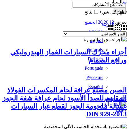
بيت
السيارات
يبحث
تظهر كل شيء 11 نتائج
يعرض
12
20
30
الجميع
العربية
English
العربية
Français
أجزاء محرك السيارات الغماز الهيدروليكي
ورافع الصمام
Deutsch
Português
Русский
Español
الصين مصنع عرافة لحام المكسرات الفولاذ
المقاوم للصدأ الأسود لحام عرافة شفة الجوز
قائمة طعام
غسالة ملحومة الجوز لقطع غيار السيارات
يبحث
DIN 929-2013