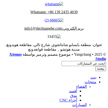
Whatsapp: +86 139 2435 4639
بريد إلكتروني:info1@dgchuanghe.com
عنوان: منطقة بايسابو شانتانجوي, شارع تالي, مقاطعة هويدونغ,
مدينة هوتشو，مقاطعة قوانغدونغ
© 2025 • Yangchang • موضوع مصمم وترميز بواسطة
Xtemos
.
Studio
يبحث
بيت
منتجات
الفضاء
أفسد
بندق
أجزاء CNC
السيارات