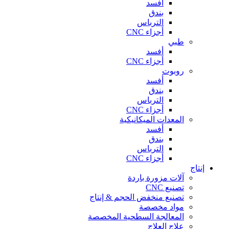
أفسد
بندق
الترباس
أجزاء CNC
طبي
أفسد
أجزاء CNC
روبوت
أفسد
بندق
الترباس
أجزاء CNC
المعدات الميكانيكية
أفسد
بندق
الترباس
أجزاء CNC
إنتاج
آلات مزورة باردة
تصنيع CNC
تصنيع منخفض الحجم & إنتاج
مواد مخصصة
المعالجة السطحية المخصصة
علاج العلاج