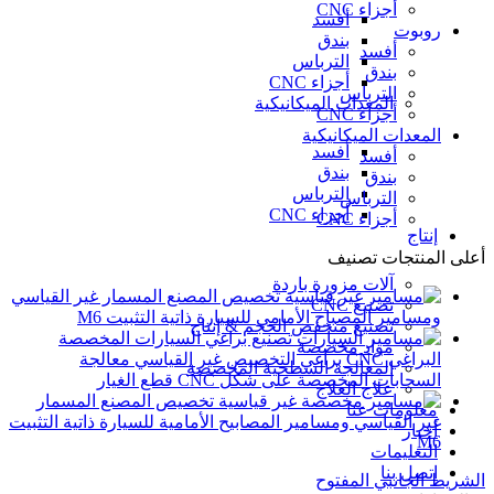
أجزاء CNC
أفسد
روبوت
بندق
أفسد
الترباس
بندق
أجزاء CNC
الترباس
المعدات الميكانيكية
أجزاء CNC
المعدات الميكانيكية
أفسد
أفسد
بندق
بندق
الترباس
الترباس
أجزاء CNC
أجزاء CNC
إنتاج
أعلى المنتجات تصنيف
آلات مزورة باردة
تخصيص المصنع المسمار غير القياسي
تصنيع CNC
ومسامير المصباح الأمامي للسيارة ذاتية التثبيت M6
تصنيع منخفض الحجم & إنتاج
تصنيع براغي السيارات المخصصة
مواد مخصصة
البراغي CNC براغي التخصيص غير القياسي معالجة
المعالجة السطحية المخصصة
السحابات المخصصة على شكل CNC قطع الغيار
علاج العلاج
تخصيص المصنع المسمار
معلومات عنا
غير القياسي ومسامير المصابيح الأمامية للسيارة ذاتية التثبيت
أخبار
M6
التعليمات
اتصل بنا
الشريط الجانبي المفتوح