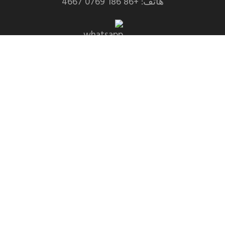
هاتف: +86 186 0769 4667
Whatsapp: +86 139 2435 4639
بريد إلكتروني:info1@dgchuanghe.com
عنوان: منطقة بايسابو شانتانجوي, شارع تالي, مقاطعة
هويدونغ, مدينة هوتشو，مقاطعة قوانغدونغ