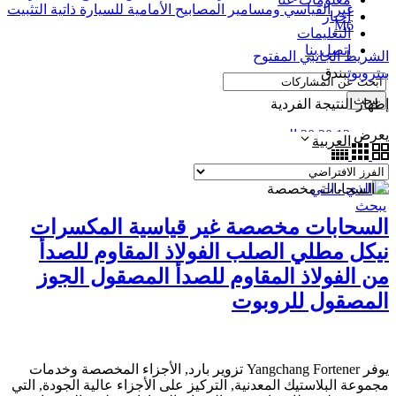
غير القياسي ومسامير المصابيح الأمامية للسيارة ذاتية التثبيت
أخبار
M6
التعليمات
اتصل بنا
الشريط الجانبي المفتوح
بيت
روبوت
بندق
يبحث
إظهار النتيجة الفردية
يعرض
12
20
30
الجميع
العربية
قائمة طعام
يبحث
السحابات مخصصة غير قياسية المكسرات
نيكل مطلي الصلب الفولاذ المقاوم للصدأ
من الفولاذ المقاوم للصدأ المصقول الجوز
المصقول للروبوت
يوفر Yangchang Fortener تزوير بارد, الأجزاء المخصصة وخدمات
مجموعة البلاستيك المعدنية, التركيز على الأجزاء عالية الجودة, التي