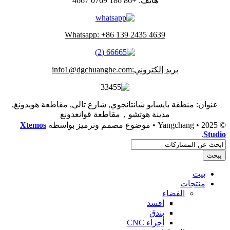
هاتف: +86 186 0769 4667
Whatsapp: +86 139 2435 4639
بريد إلكتروني:info1@dgchuanghe.com
عنوان: منطقة بايسابو شانتانجوي, شارع تالي, مقاطعة هويدونغ,
مدينة هوتشو，مقاطعة قوانغدونغ
© 2025 • Yangchang • موضوع مصمم وترميز بواسطة
Xtemos
.
Studio
يبحث
بيت
منتجات
الفضاء
أفسد
بندق
أجزاء CNC