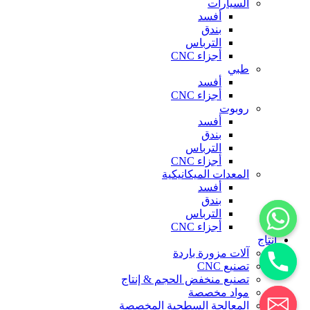
السيارات
أفسد
بندق
الترباس
أجزاء CNC
طبي
أفسد
أجزاء CNC
روبوت
أفسد
بندق
الترباس
أجزاء CNC
المعدات الميكانيكية
أفسد
بندق
الترباس
أجزاء CNC
إنتاج
آلات مزورة باردة
تصنيع CNC
تصنيع منخفض الحجم & إنتاج
مواد مخصصة
المعالجة السطحية المخصصة