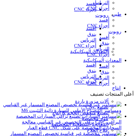
الترباس
أفسد
أجزاء CNC
أجزاء CNC
طبي
روبوت
أفسد
أجزاء CNC
أفسد
روبوت
بندق
أفسد
الترباس
بندق
أجزاء CNC
الترباس
المعدات الميكانيكية
أجزاء CNC
المعدات الميكانيكية
أفسد
أفسد
بندق
بندق
الترباس
الترباس
أجزاء CNC
أجزاء CNC
إنتاج
أعلى المنتجات تصنيف
آلات مزورة باردة
تخصيص المصنع المسمار غير القياسي
تصنيع CNC
ومسامير المصباح الأمامي للسيارة ذاتية التثبيت M6
تصنيع منخفض الحجم & إنتاج
تصنيع براغي السيارات المخصصة
مواد مخصصة
البراغي CNC براغي التخصيص غير القياسي معالجة
المعالجة السطحية المخصصة
السحابات المخصصة على شكل CNC قطع الغيار
علاج العلاج
تخصيص المصنع المسمار
معلومات عنا