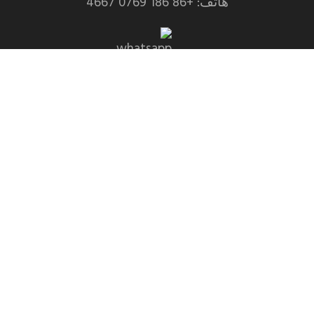
هاتف: +86 186 0769 4667
Whatsapp: +86 139 2435 4639
بريد إلكتروني:info1@dgchuanghe.com
عنوان: منطقة بايسابو شانتانجوي, شارع تالي, مقاطعة
هويدونغ, مدينة هوتشو，مقاطعة قوانغدونغ