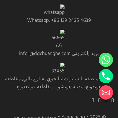
Whatsapp: +86 139 2435 4639
بريد إلكتروني:info1@dgchuanghe.com
عنوان: منطقة بايسابو شانتانجوي, شارع تالي, مقاطعة
هويدونغ, مدينة هوتشو，مقاطعة قوانغدونغ
© 2025 • Yangchang • موضوع مصمم وترميز