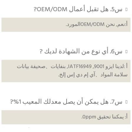
س5. هل تقبل أعمال OEM/ODM?
أ:نعم, نحن OEM/ODMالمورد.
س6. أي نوع من الشهادة لديك ?
أ :لدينا ايزو 9001, IATF16949, بنفايات、صحيفة بيانات
سلامة المواد、آي إم دي إس إلخ.
س7. هل يمكن أن يصل معدلك المعيب 1%?
أ: يمكننا تحقيق 0ppm.
https://www.replicawatchesavenue.com
أفضل