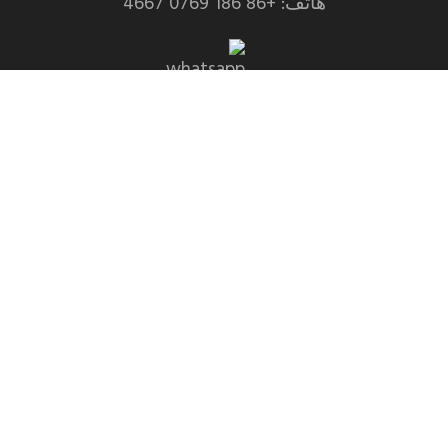
هاتف: +86 186 0769 4667
Whatsapp: +86 139 2435 4639
بريد إلكتروني:info1@dgchuanghe.com
عنوان: منطقة بايسابو شانتانجوي, شارع تالي, مقاطعة
هويدونغ, مدينة هوتشو，مقاطعة قوانغدونغ