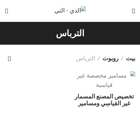
الترباس
بيت
روبوت
الترباس
تخصيص المصنع المسمار
غير القياسي ومسامير
المصابيح الأمامية للسيارة
ذاتية التثبيت M6