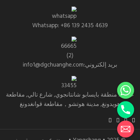
Whatsapp: +86 139 2435 4639
بريد إلكتروني:info1@dgchuanghe.com
عنوان: منطقة بايسابو شانتانجوي, شارع تالي, مقاطعة
هويدونغ, مدينة هوتشو，مقاطعة قوانغدونغ