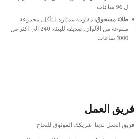
جيروم
ل 96 ساعات
لتقليد
الساعات
طلاء مسحوق:
مقاومة ممتازة للتآكل, مجموعة
125
متنوعة من الألوان, صديقة للبيئة. 240 الى اكثر من
دولار
1000 ساعات
Trevors
موثوق
به
لمشاهدة
مواقع
الصفقات
الحقيقية
فريق العمل
المواقع
الموثوقة
فريق العمل لدينا: شريكك الموثوق للنجاح.
لشراء