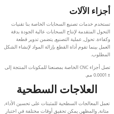
هيوستن
أجزاء الآلات
المقلدة
أمازون
تستخدم خدمات تصنيع السحابات الخاصة بنا تقنيات
على
التحول المتقدمة لإنتاج السحابات عالية الجودة بدقة
ساعة
وكفاءة. تحول, عملية التصنيع, يتضمن تدوير قطعة
شانيل
العمل بينما تقوم أداة القطع بإزالة المواد لإنشاء الشكل
المزيفة
المطلوب.
للعقوبات
شراء
تصل أجزاء CNC الخاصة بمصنعنا للمكونات المنتجة إلى
± 0.0001 مم.
الساعات
المقلدة
العلاجات السطحية
الماسية
المزيفة
تعمل المعالجات السطحية للمثبتات على تحسين الأداء,
لراترابانت
متانة, والمظهر, يمكن تحقيق أوقات مختلفة في اختبار
ساعات