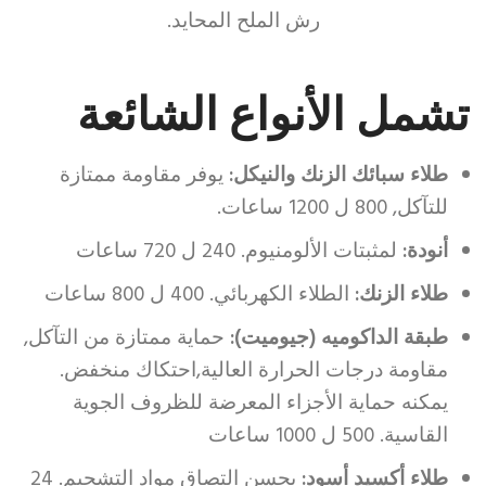
رش الملح المحايد.
لوران
الذهبية
المتماثلة
تشمل الأنواع الشائعة
في
نارانجا
طلاء سبائك الزنك والنيكل:
يوفر مقاومة ممتازة
سيماستر
للتآكل, 800 ل 1200 ساعات.
كيفية
أنودة:
لمثبتات الألومنيوم. 240 ل 720 ساعات
تزوير
الساعات
طلاء الزنك:
الطلاء الكهربائي. 400 ل 800 ساعات
للبيع
طبقة الداكوميه (جيوميت):
حماية ممتازة من التآكل,
في
مقاومة درجات الحرارة العالية,احتكاك منخفض.
إيرفاين
يمكنه حماية الأجزاء المعرضة للظروف الجوية
كاليفورنيا
القاسية. 500 ل 1000 ساعات
رومان
طلاء أكسيد أسود:
يحسن التصاق مواد التشحيم. 24