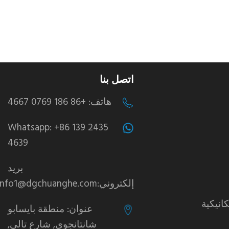
اتصل بنا
هاتف: +86 186 0769 4667
Whatsapp: +86 139 2435
4639
بريد
إلكتروني:info1@dgchuanghe.com
انيكية
عنوان: منطقة بايسابو
شانتانجوي, شارع تالي,