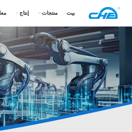
بيت
منتجات
إنتاج
معل