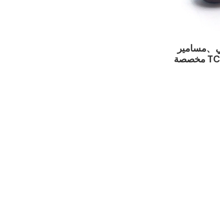
غي、مسامير
مخصصة سبائك التيتانيوم TC4 مخصصة
ن التيتانيوم
تانيوم