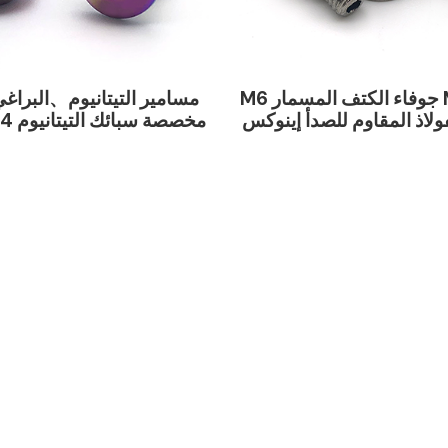
مخصص M10 جوفاء الكتف المسمار M6
مسامير التيتانيوم、البرا
M8  الفولاذ المقاوم للصدأ إينوكس
SUS SS 304 316 316L التخميل
12 مسامير ومسامير زاوية م
وق حفرة مستديرة عموم
ذات رأس مقسم من التي
لكتف خطوة الترباس