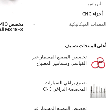
الترباس
أجزاء CNC
المعدات الميكانيكية
18-8
مصقول مشق
رئيس ا
أعلى المنتجات تصنيف
تخصيص المصنع المسمار غير
القياسي ومسامير المصباح
الأمامي للسيارة ذاتية التثبيت
M6
تصنيع براغي السيارات
المخصصة البراغي CNC
براغي التخصيص غير القياسي
معالجة السحابات المخصصة
على شكل CNC قطع الغيار
تخصيص المصنع المسمار غير