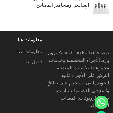
القياسي ومسامير المصابيح
الأمامية للسيارة ذاتية التثبيت
M6
معلومات عنا
معلومات عنا
يوفر Yangchang Fortener تزوير
بارد, الأجزاء المخصصة وخدمات
اتصل بنا
مجموعة البلاستيك المعدنية,
التركيز على الأجزاء عالية
الجودة, التي تستخدم على نطاق
واسع في الفضاء, السيارات,
طبي, الروبوتات, المعدات
الميكانيكية.