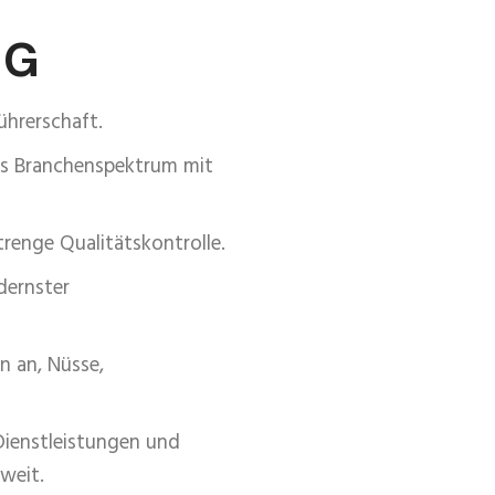
NG
ührerschaft.
tes Branchenspektrum mit
trenge Qualitätskontrolle.
dernster
n an, Nüsse,
 Dienstleistungen und
weit.