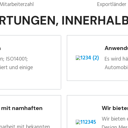
Mitarbeiterzahl
Exportländer
RTUNGEN, INNERHAL
n
Anwendu
n; ISO14001;
Es wird hä
iert und einige
Automobil
t mit namhaften
Wir biete
Wir bieten 
narbeit mit bekannten
Design,Mes