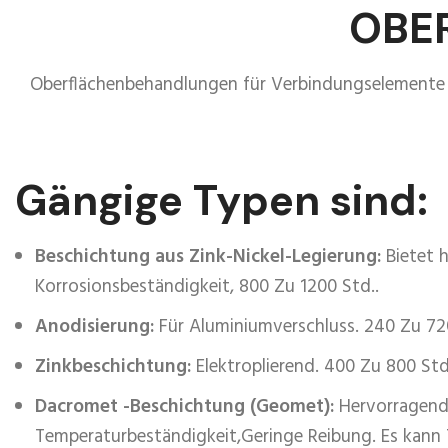
gefälschte
OBE
Replik-
Uhr
Oberflächenbehandlungen für Verbindungselemente st
für
Strafen
Kaufen
Gängige Typen sind:
Sie
gefälschte
Replik-
Beschichtung aus Zink-Nickel-Legierung:
Bietet 
Diamantuhren
Korrosionsbeständigkeit, 800 Zu 1200 Std..
für
Anodisierung:
Für Aluminiumverschluss. 240 Zu 72
Rattrapantes
Zinkbeschichtung:
Elektroplierend. 400 Zu 800 Std
Goldene
Laurent-
Dacromet -Beschichtung (Geomet):
Hervorragend
Replika-
Temperaturbeständigkeit,Geringe Reibung. Es kann 