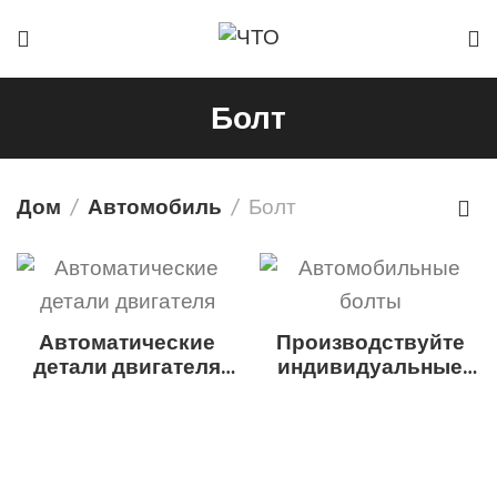
Болт
Дом
Автомобиль
Болт
Автоматические
Производствуйте
детали двигателя
индивидуальные
Гидравлический
автомобильные
табальщик и
болты с ЧПУ.
подъемник клапана
Незаправленная
обработка
настройки