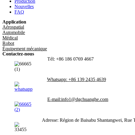
Production
Nouvelles
FAQ
Application
Aérospatial
Automobile
Médical
Robot
Équipement mécanique
Contactez-nous
Tél: +86 186 0769 4667
Whatsapp: +86 139 2435 4639
E-mail:info1@dgchuanghe.com
Adresse: Région de Baisabu Shantangwei, Rue 