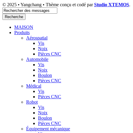
© 2025 • Yangchang • Thème conçu et codé par
Studio XTEMOS
.
Recherche
MAISON
Produits
Aérospatial
Vis
Noix
Pièces CNC
Automobile
Vis
Noix
Boulon
Pièces CNC
Médical
Vis
Pièces CNC
Robot
Vis
Noix
Boulon
Pièces CNC
Équipement mécanique