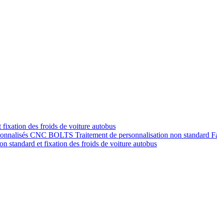
 fixation des froids de voiture autobus
sonnalisés CNC BOLTS Traitement de personnalisation non standard Fac
on standard et fixation des froids de voiture autobus