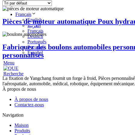
Recherche
Français
English
Pièces de moteur automatique Poux hydrau
العربية
Français
Deutsch
Português
Fabriquer des boulons automobiles person
Русский
Español
personnalisés
Menu
Recherche
La fixation de Yangchang fournit un forge à froid, Pièces personnalisé
l'aérospatiale, automobile, médical, robotique, équipement mécanique
À propos de nous
À propos de nous
Contactez-nous
Navigation
Maison
Produits