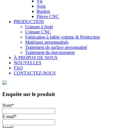
Vis
Noix
Boulon
Pièces CNC
PRODUCTION
Usinage à froid
Usinage CNC
Fabrication à faible volume & Production
Matériaux personnalisés
Traitement de surface personnalisé
Traitement du durcissement
À PROPOS DE NOUS
NOUVELLES
FAQ
CONTACTEZ-NOUS
Enquête sur le produit
Nom
*
E-mail
*
Sujet
*