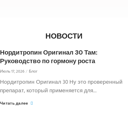
копии часов
https://www.fake-watches.cc/
http://www.tjhy-gift.com/
НОВОСТИ
Нордитропин Оригинал 30 Там:
Руководство по гормону роста
Июль 17, 2026
Блог
Нордитропин Оригинал 30 Ну это проверенный
препарат, который применяется для...
Читать далее