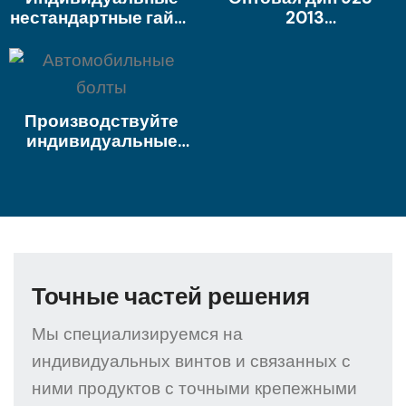
аэрокосмической
алюминиевой
нестандартные гайки
2013
промышленности
полированной гайки
для механических
Проектирование
для робота
гайков
показателей
оборудования 0PPM
углеродистой стали
точечная квадратная
сварная гайка типа B
Производствуйте
Пейс -квадратная
индивидуальные
гайка сварки B
автомобильные
болты с ЧПУ.
Незаправленная
обработка
настройки
настраиваемой
формы крепостных
Точные частей решения
крепеж
Мы специализируемся на
индивидуальных винтов и связанных с
ними продуктов с точными крепежными