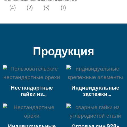
Продукция
Нестандартные
Индивидуальные
гайки из
застежки
нержавеющей стали,
нестандартные гайки
оцинкованная
никелированная
углеродистая сталь,
стальная сталь из
алюминиевые орехи
нержавеющей стали
для
титановой
Индивидуальные
Оптовая дин 928-