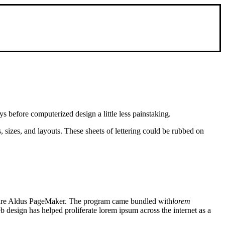
s before computerized design a little less painstaking
.
s
,
sizes
,
and layouts
.
These sheets of lettering could be rubbed on
ware Aldus PageMaker
.
The program came bundled with
lorem
 design has helped proliferate lorem ipsum across the internet as a