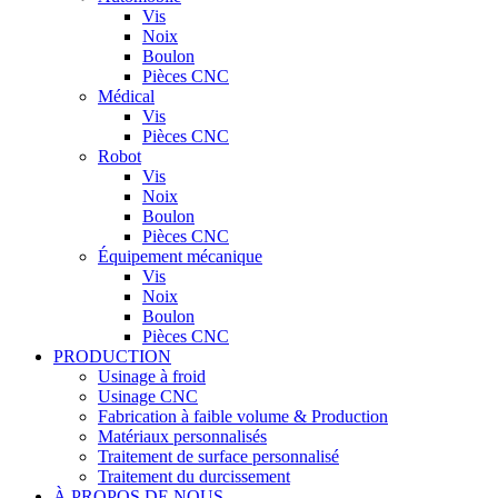
Vis
Noix
Boulon
Pièces CNC
Médical
Vis
Pièces CNC
Robot
Vis
Noix
Boulon
Pièces CNC
Équipement mécanique
Vis
Noix
Boulon
Pièces CNC
PRODUCTION
Usinage à froid
Usinage CNC
Fabrication à faible volume & Production
Matériaux personnalisés
Traitement de surface personnalisé
Traitement du durcissement
À PROPOS DE NOUS