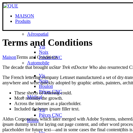
MAISON
Produits
Aérospatial
Terms and Conditions
Vis
Noix
Maison
Terms and Conditions
Pièces CNC
Automobile
The decade that brought us
Star Trek
et
Doctor Who
also resurrected C
Vis
The French lettering company Letraset manufactured a set of dry-tran
Noix
anywhere and were quickly adopted by graphic artists
,
painters
,
archi
Boulon
Pièces CNC
These sheets of lettering could
.
Médical
More recently the growth
.
Across the internet as a placeholder
.
Included the
lorem ipsum
filler text
.
Vis
Pièces CNC
Aldus Corporation
,
which later merged with Adobe Systems
,
ushered
Robot
ipsum
dummy text for laying out page content
,
and other word proces
placeholder for future text—and in some cases the final content
(
this 