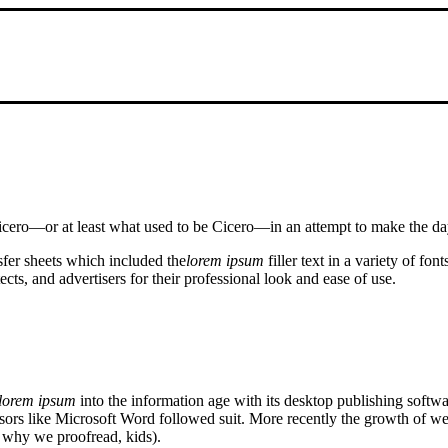
icero—or at least what used to be Cicero—in an attempt to make the day
sfer sheets which included the
lorem ipsum
filler text in a variety of font
tects
,
and advertisers for their professional look and ease of use
.
lorem ipsum
into the information age with its desktop publishing soft
sors like Microsoft Word followed suit
.
More recently the growth of web
is why we proofread
,
kids
).