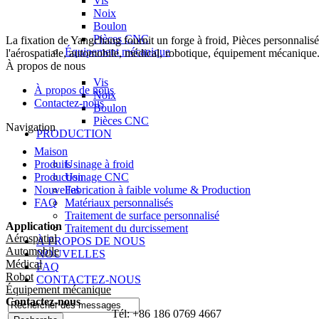
Vis
Noix
Boulon
Pièces CNC
La fixation de Yangchang fournit un forge à froid, Pièces personnalisé
Équipement mécanique
l'aérospatiale, automobile, médical, robotique, équipement mécanique
À propos de nous
Vis
À propos de nous
Noix
Contactez-nous
Boulon
Pièces CNC
Navigation
PRODUCTION
Maison
Produits
Usinage à froid
Production
Usinage CNC
Nouvelles
Fabrication à faible volume & Production
FAQ
Matériaux personnalisés
Traitement de surface personnalisé
Application
Traitement du durcissement
Aérospatial
À PROPOS DE NOUS
Automobile
NOUVELLES
Médical
FAQ
Robot
CONTACTEZ-NOUS
Équipement mécanique
Contactez-nous
Tél: +86 186 0769 4667