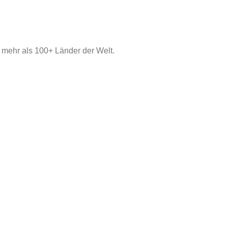
 mehr als 100+ Länder der Welt.
definierte Teile und metallplastische Kombinationsdienste, Kon
sch, Robotik, mechanische Ausrüstung.