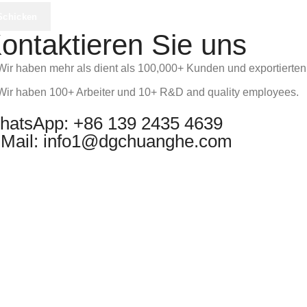
ontaktieren Sie uns
Wir haben mehr als dient als 100,000+ Kunden und exportierten
Wir haben 100+ Arbeiter und 10+
R&D and quality employees
.
hatsApp: +86 139 2435 4639
-Mail: info1@dgchuanghe.com
terie-
lika-
ndys
A-
Yangchang -Befestigungselement sorgt kalte Schmieden, benutzer
nuhr,
und Raumfahrt häufig verwendet werden, Automobil, medizini
Über uns
h
Über uns
nt
te
Kontaktieren Sie uns