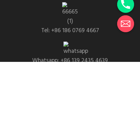
Tel: +86 186 0769 4667
Whatsapp: +86 139 2435 4639
E-mail:info1@dgchuanghe.com
Endereço: Área de Baisabu Shantangwei, Street Tali,
Condado de Huidong, Cidade de Huizhou，