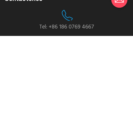
Tel: +86 186 0769 4667
Whatsapp: +86 139 2435 4639
Correo electrónico:info1@dgchuanghe.com
DIRECCIÓN: Área de Baisabu Shantangwei, Tali
Street, Condado de Huidong, Ciudad de Huizhou，
Provincia de Guangdong